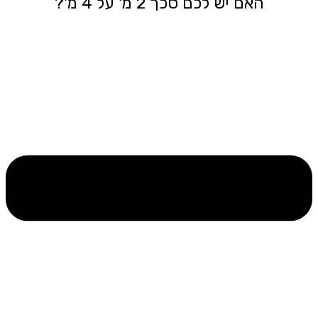
האם יש לכם סכך 2 מ' על 4 מ'?