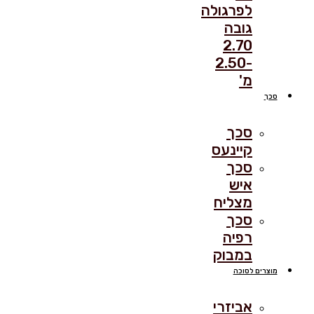
לפרגולה
גובה
2.70
-2.50
מ'
סכך
סכך
קיינעס
סכך
איש
מצליח
סכך
רפיה
במבוק
מוצרים לסוכה
אביזרי