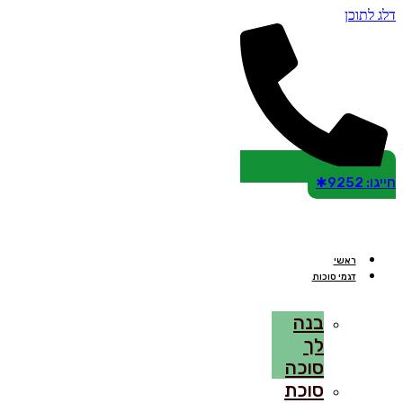
דלג לתוכן
חייגו: 9252✱
ראשי
דגמי סוכות
בנה
לך
סוכה
סוכת