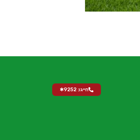
חייגו: 9252✱