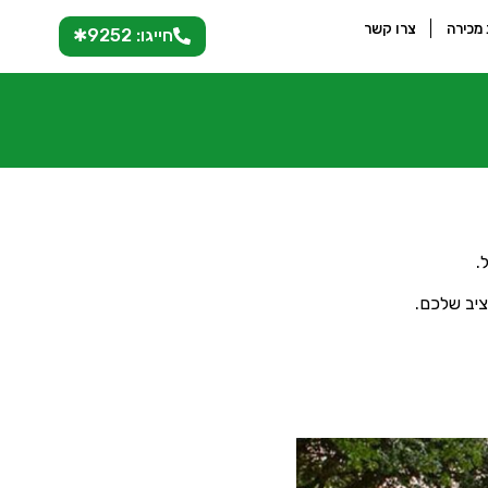
 מכירה
צרו קשר
חייגו: 9252✱
.
ציב שלכם.