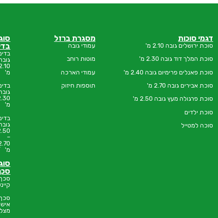
מסגרת ברזל
סוגי
סוכות
בדים
ירושלים
'
עמודי גובה
בדים
אודות
 מ'
מוטות רוחב
גובה
2.10
הצהרת
בה 2.40 מ'
עמודי הארכה
מ'
נגישות
תוספות חיזוק
בדים
שאלות
חייגו:
גובה
נפוצות
2.30
2.5 מ'
9252✱
מ'
נקודות
מכירה
בדים
גובה
צרו
2.50
קשר
–
2.70
בנה
מ'
לך
סוכה
סוגי
סכך
סכך
קיינעס
סכך
איש
מצליח