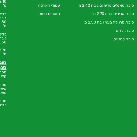
2.10
הצהרת
בה 2.40 מ'
עמודי הארכה
מ'
נגישות
תוספות חיזוק
בדים
שאלות
חייגו:
גובה
נפוצות
2.30
2.5 מ'
9252✱
מ'
נקודות
מכירה
בדים
גובה
צרו
2.50
קשר
–
2.70
בנה
מ'
לך
סוכה
סוגי
סכך
סכך
קיינעס
סכך
איש
מצליח
סכך
רפיה