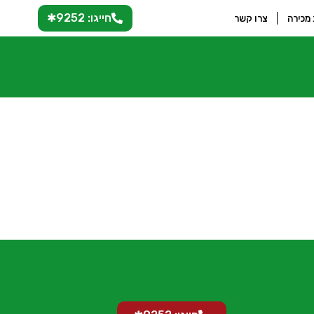
חייגו: 9252✱
 מכירה
צרו קשר