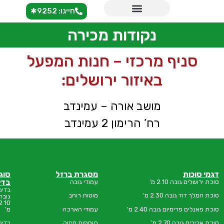
חייגו: 9252✱
נקודות מכירה
 מרכזי – חנות המפעל
באיזור ירושלים:
מושב אורה – עמינדב
רח’ הרימון 2 עמינדב
מסגרת ברזל
סוגי
סוכות
בדים
ירושלים
'
עמודי גובה
בדים
אודות
 מ'
מוטות רוחב
גובה
2.10
הצהרת
בה 2.40 מ'
עמודי הארכה
מ'
נגישות
תוספות חיזוק
בדים
שאלות