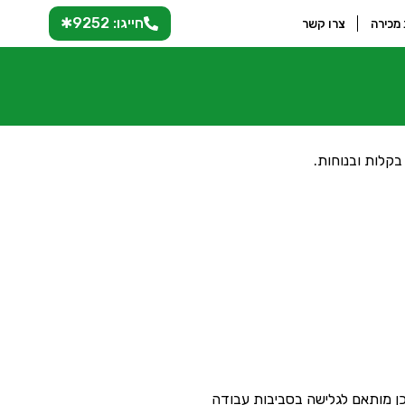
חייגו: 9252✱
 מכירה
צרו קשר
בקלות ובנוחות.
אם לצפיה בכל הדפדפנים הפופולאריים, לרבות: Internet Explorer, Chrome, Firefox, וכן מותאם לגלישה בסביבות עבודה