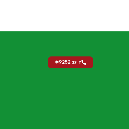
חייגו: 9252✱