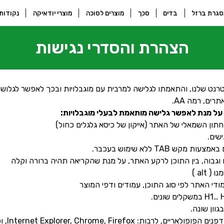
גרת ברזל
בדים
סכך
מוצרים לסוכה
מוצרי יודאיקה
נקודות
הצהרת והסדרי נגישות
רנט שלנו, והתאמתו לגלישה למרבית עם מוגבלויות ובכך לאפשר לגלוש 
ים, רמה AA.
על מנת לאפשר גלישה מותאמת לבעלי מוגבלויות:
ון השמאלי של האתר (אייקון של כיסא גלגלים כחול)
שים.
ש TAB ללא שימוש בעכבר.
וגבוה, בין התוכן לרקע האתר, על מנת שהקריאה תהיה ברורה וקלה
alt )
ודי האתר לפי סוג התוכן, עמודים ודפי המוצר
וון שונה.
האתר מות