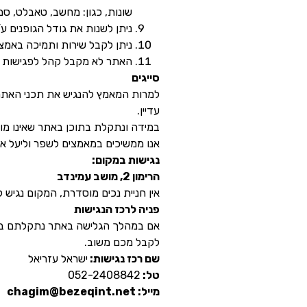
שונות, כגון: מחשב, טאבלט, סמ
ניתן לשנות את גודל הגופנים ע”י לחיצה על CTRL וגלגול הגלגלת שבעכבר או לח
ניתן לקבל שירות ותמיכה באמצעות: שיחת
האתר לא מקבל קהל לפגישות א
סייגים
למרות המאמץ להנגיש את תכני האתר בצ
עדיין.
במידה ונתקלת בתוכן באתר שאינו מו
אנו ממשיכים במאמצים לשפר וליעל את
נגישות במקום:
הרימון 2, מושב עמינדב
אין חניית נכים מוסדרת, המקום נגיש
פניה לרכז הנגישות
אם במהלך הגלישה באתר נתקלתם בקושי
לקבל מכם משוב.
שם רכז נגישות:
ישראל עזריאל
טל:
052-2408842
מייל: chagim@bezeqint.net