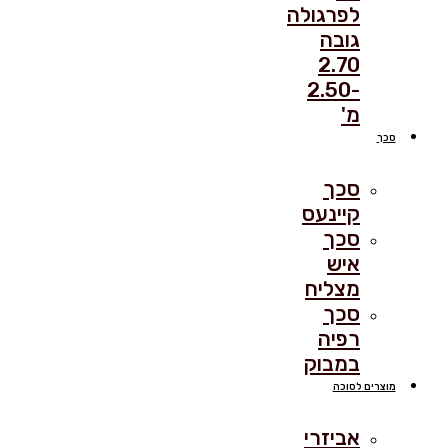
לפרגולה
גובה
2.70
-2.50
מ'
סכך
סכך
קיינעס
סכך
איש
מצליח
סכך
רפיה
במבוק
מוצרים לסוכה
אביזרי