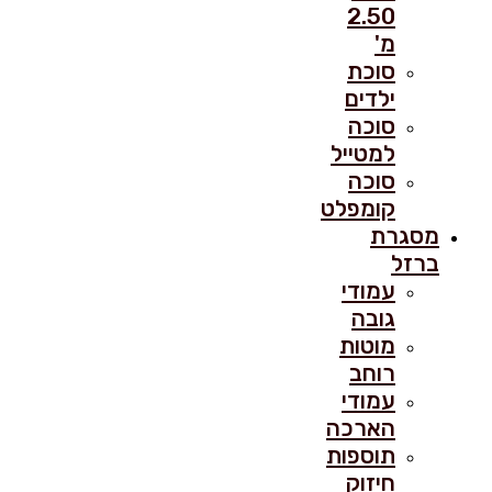
2.50
מ'
סוכת
ילדים
סוכה
למטייל
סוכה
קומפלט
מסגרת
ברזל
עמודי
גובה
מוטות
רוחב
עמודי
הארכה
תוספות
חיזוק