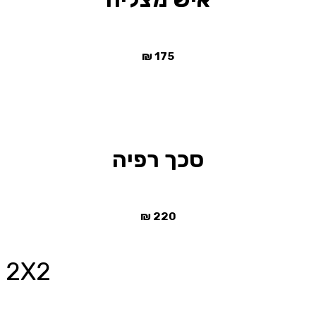
₪
175
סכך רפיה
₪
220
2X2