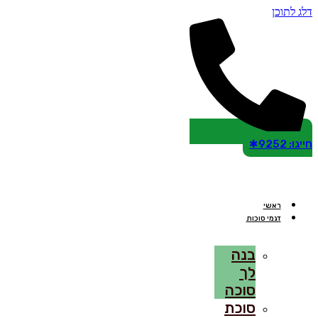
דלג לתוכן
חייגו: 9252✱
ראשי
דגמי סוכות
בנה
לך
סוכה
סוכת